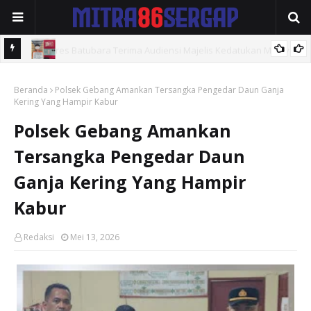
elayu
Polres Tebingtinggi Amankan Pengedar Sabu di Jalan Soekarno-
Beranda
Hatta
Polsek Gebang Amankan Tersangka Pengedar Daun Ganja
Kering Yang Hampir Kabur
Polsek Gebang Amankan
Tersangka Pengedar Daun
Ganja Kering Yang Hampir
Kabur
Redaksi
Mei 13, 2026