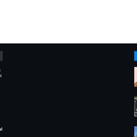
k
i
al