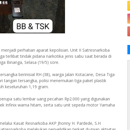
menjadi perhatian aparat kepolisian. Unit II Satresnarkoba
 terlibat tindak pidana narkotika jenis sabu saat berada di
ga Binanga, Selasa (19/5) sore.
angka berinisial RH (38), warga Jalan Kotacane, Desa Tiga
 tangan tersangka, polisi menemukan tiga paket plastik
rsih keseluruhan 1,19 gram.
a berupa satu lembar uang pecahan Rp2.000 yang digunakan
k Infinix warna hitam, serta satu unit sepeda motor Yamaha
i melalui Kasat Resnarkoba AKP Jhonny H. Pardede, S.H
atresnarkoba melakukan penyelidikan terkait dugaan aktivitas