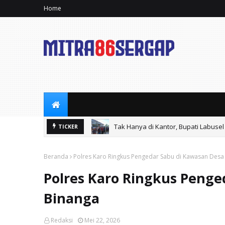
Home
Tak Hanya di Kantor, Bupati Labusel 
TICKER
VIRAL, Diduga Galian C Ilegal Masi
Beranda
Polres Karo Ringkus Pengedar Sabu di Kawasan Desa
Polres Karo Ringkus Penge
Binanga
Redaksi
Mei 22, 2026