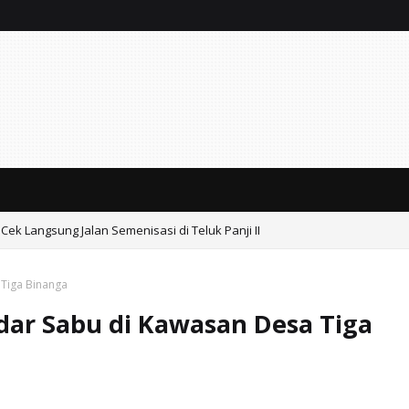
Cek Langsung Jalan Semenisasi di Teluk Panji II
h Beroperasi Bebas, Aparat Penegak Hukum Bungkam.
 Tiga Binanga
dar Sabu di Kawasan Desa Tiga