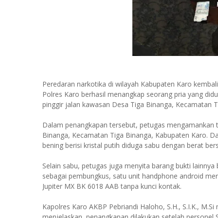
Peredaran narkotika di wilayah Kabupaten Karo kembali 
Polres Karo berhasil menangkap seorang pria yang diduga
pinggir jalan kawasan Desa Tiga Binanga, Kecamatan Ti
Dalam penangkapan tersebut, petugas mengamankan ters
Binanga, Kecamatan Tiga Binanga, Kabupaten Karo. Dari
bening berisi kristal putih diduga sabu dengan berat be
Selain sabu, petugas juga menyita barang bukti lainny
sebagai pembungkus, satu unit handphone android mere
Jupiter MX BK 6018 AAB tanpa kunci kontak.
Kapolres Karo AKBP Pebriandi Haloho, S.H., S.I.K., M.S
menjelaskan, penangkapan dilakukan setelah personel S