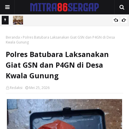
up Alif
Ketum PPMI Sumut Herman Saragih Sampaikan Apresiasi dan
Beranda
Terima Kasih kepada DPP KBMI dan DPP PPMI atas Suksesnya
Polres Batubara Laksanakan Giat GSN dan P4GN di Desa
Kwala Gunung
Rakornas 2026
Polres Batubara Laksanakan
Giat GSN dan P4GN di Desa
Kwala Gunung
Redaksi
Mei 25, 2026