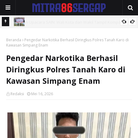
,
Rutan kelas 1 labuhan Deli melaksanakan kegiatan kebersihan
Beranda
fasilitas umum dan halaman kantor
Pengedar Narkotika Berhasil Diringkus Polres Tanah Karo di
Kawasan Simpang Enam
Pengedar Narkotika Berhasil
Diringkus Polres Tanah Karo di
Kawasan Simpang Enam
Redaksi
Mei 16, 2026