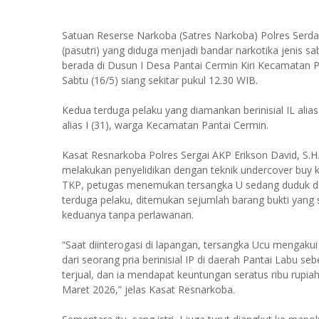
Satuan Reserse Narkoba (Satres Narkoba) Polres Serda
(pasutri) yang diduga menjadi bandar narkotika jenis s
berada di Dusun I Desa Pantai Cermin Kiri Kecamatan 
Sabtu (16/5) siang sekitar pukul 12.30 WIB.
Kedua terduga pelaku yang diamankan berinisial IL alias
alias I (31), warga Kecamatan Pantai Cermin.
Kasat Resnarkoba Polres Sergai AKP Erikson David, S.
melakukan penyelidikan dengan teknik undercover buy ke 
TKP, petugas menemukan tersangka U sedang duduk di a
terduga pelaku, ditemukan sejumlah barang bukti yang
keduanya tanpa perlawanan.
“Saat diinterogasi di lapangan, tersangka Ucu mengakui
dari seorang pria berinisial IP di daerah Pantai Labu s
terjual, dan ia mendapat keuntungan seratus ribu rupiah
Maret 2026,” jelas Kasat Resnarkoba.