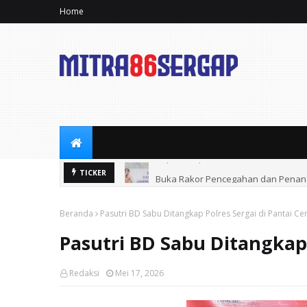
Home
Buka Rakor Pencegahan dan Penangg
TICKER
Beranda
Pasutri BD Sabu Ditangkap Polres Sergai di Pantai Ce
Pasutri BD Sabu Ditangkap 
Redaksi
Mei 17, 2026