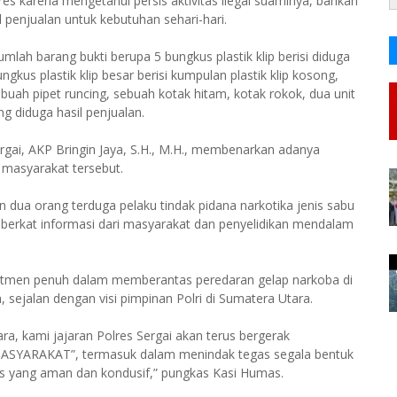
lres karena mengetahui persis aktivitas ilegal suaminya, bahkan
 penjualan untuk kebutuhan sehari-hari.
mlah barang bukti berupa 5 bungkus plastik klip berisi diduga
gkus plastik klip besar berisi kumpulan plastik klip kosong,
a buah pipet runcing, sebuah kotak hitam, kotak rokok, dua unit
ng diduga hasil penjualan.
gai, AKP Bringin Jaya, S.H., M.H., membenarkan adanya
masyarakat tersebut.
dua orang terduga pelaku tindak pidana narkotika jenis sabu
 berkat informasi dari masyarakat dan penyelidikan mendalam
itmen penuh dalam memberantas peredaran gelap narkoba di
ejalan dengan visi pimpinan Polri di Sumatera Utara.
, kami jajaran Polres Sergai akan terus bergerak
ARAKAT”, termasuk dalam menindak tegas segala bentuk
s yang aman dan kondusif,” pungkas Kasi Humas.