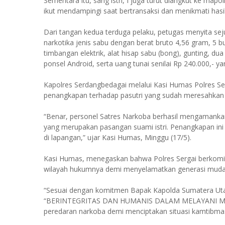
Sementara itu, sang istri, I juga turut diangkut ke mapo
ikut mendampingi saat bertransaksi dan menikmati hasil
Dari tangan kedua terduga pelaku, petugas menyita seju
narkotika jenis sabu dengan berat bruto 4,56 gram, 5 bun
timbangan elektrik, alat hisap sabu (bong), gunting, du
ponsel Android, serta uang tunai senilai Rp 240.000,- ya
Kapolres Serdangbedagai melalui Kasi Humas Polres Ser
penangkapan terhadap pasutri yang sudah meresahkan 
“Benar, personel Satres Narkoba berhasil mengamankan 
yang merupakan pasangan suami istri. Penangkapan ini
di lapangan,” ujar Kasi Humas, Minggu (17/5).
Kasi Humas, menegaskan bahwa Polres Sergai berkom
wilayah hukumnya demi menyelamatkan generasi muda, s
“Sesuai dengan komitmen Bapak Kapolda Sumatera Utara
“BERINTEGRITAS DAN HUMANIS DALAM MELAYANI MASY
peredaran narkoba demi menciptakan situasi kamtibma