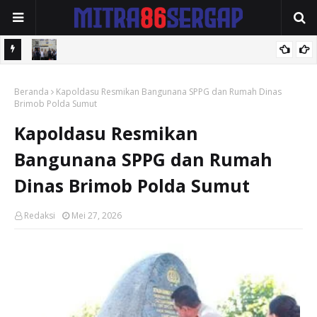
tik Air
Kapolres Langkat Perkuat Sinergi Dengan FKUB, Kolaborasi
Beranda
Tokoh Agama Jadi Pilar Menjaga Kamtibmas
Kapoldasu Resmikan Bangunana SPPG dan Rumah Dinas
Brimob Polda Sumut
Kapoldasu Resmikan
Bangunana SPPG dan Rumah
Dinas Brimob Polda Sumut
Redaksi
Mei 27, 2026