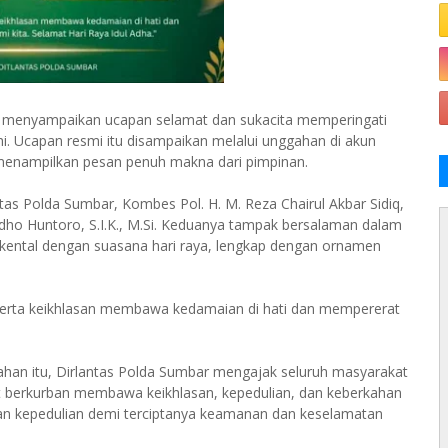
rat menyampaikan ucapan selamat dan sukacita memperingati
hi. Ucapan resmi itu disampaikan melalui unggahan di akun
 menampilkan pesan penuh makna dari pimpinan.
as Polda Sumbar, Kombes Pol. H. M. Reza Chairul Akbar Sidiq,
p Yudho Huntoro, S.I.K., M.Si. Keduanya tampak bersalaman dalam
 kental dengan suasana hari raya, lengkap dengan ornamen
rta keikhlasan membawa kedamaian di hati dan mempererat
gahan itu, Dirlantas Polda Sumbar mengajak seluruh masyarakat
t berkurban membawa keikhlasan, kepedulian, dan keberkahan
atkan kepedulian demi terciptanya keamanan dan keselamatan