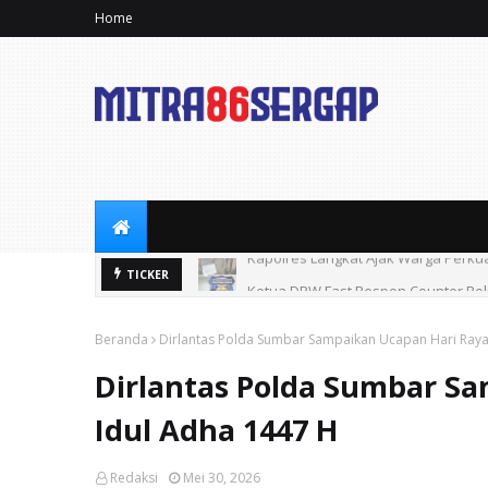
Home
Kapolres Langkat Ajak Warga Perkua
Ketua DPW Fast Respon Counter Pol
TICKER
Beranda
Dirlantas Polda Sumbar Sampaikan Ucapan Hari Raya
Dirlantas Polda Sumbar S
Idul Adha 1447 H
Redaksi
Mei 30, 2026