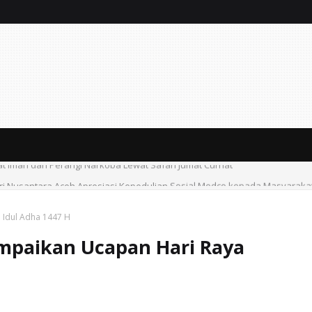
t Iman dan Perangi Narkoba Lewat Safari Jumat Curhat
ri Nusantara Aceh Apresiasi Kepedulian Sosial Medco kepada Masyaraka
 Idul Adha 1447 H
ampaikan Ucapan Hari Raya