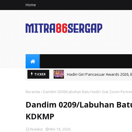
Home
Hadiri Giri Pancasuar Awards 2026,
TICKER
Beranda
Dandim 0209/Labuhan Batu Hadiri Giat Zoom Peres
Dandim 0209/Labuhan Batu
KDKMP
Redaksi
Mei 18, 2026