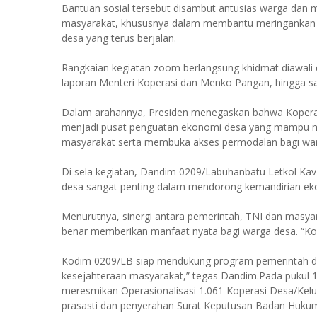
Bantuan sosial tersebut disambut antusias warga dan
masyarakat, khususnya dalam membantu meringankan
desa yang terus berjalan.
Rangkaian kegiatan zoom berlangsung khidmat diawali
laporan Menteri Koperasi dan Menko Pangan, hingga s
Dalam arahannya, Presiden menegaskan bahwa Kopera
menjadi pusat penguatan ekonomi desa yang mampu m
masyarakat serta membuka akses permodalan bagi wa
Di sela kegiatan, Dandim 0209/Labuhanbatu Letkol Ka
desa sangat penting dalam mendorong kemandirian e
Menurutnya, sinergi antara pemerintah, TNI dan masyar
benar memberikan manfaat nyata bagi warga desa. “K
Kodim 0209/LB siap mendukung program pemerintah 
kesejahteraan masyarakat,” tegas Dandim.Pada pukul 1
meresmikan Operasionalisasi 1.061 Koperasi Desa/Kel
prasasti dan penyerahan Surat Keputusan Badan Hukum