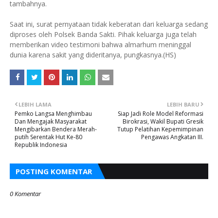
tambahnya.
Saat ini, surat pernyataan tidak keberatan dari keluarga sedang
diproses oleh Polsek Banda Sakti. Pihak keluarga juga telah
memberikan video testimoni bahwa almarhum meninggal
dunia karena sakit yang dideritanya, pungkasnya.(HS)
LEBIH LAMA
LEBIH BARU
Pemko Langsa Menghimbau
Siap Jadi Role Model Reformasi
Dan Mengajak Masyarakat
Birokrasi, Wakil Bupati Gresik
Mengibarkan Bendera Merah-
Tutup Pelatihan Kepemimpinan
putih Serentak Hut Ke-80
Pengawas Angkatan III.
Republik Indonesia
POSTING KOMENTAR
0 Komentar