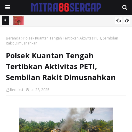
Pelaku Penganiaya Wanita Diamankan Polsek Medan Area
Pelaku Pembobolan Ruko dan Curanmor Ditangkap Polsek Binjai
Beranda
Polsek Kuantan Tengah Tertibkan Aktivitas PETI, Sembilan
Rakit Dimusnahkan
Timur
Polsek Kuantan Tengah
Tertibkan Aktivitas PETI,
Sembilan Rakit Dimusnahkan
Redaksi
Juli 28, 2025