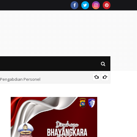
t Pengabdian Personel
Polres 