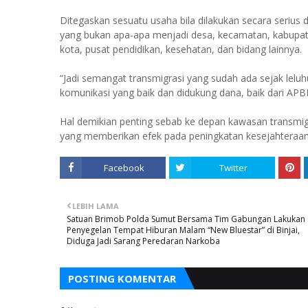
Ditegaskan sesuatu usaha bila dilakukan secara seriu
yang bukan apa-apa menjadi desa, kecamatan, kabupat
kota, pusat pendidikan, kesehatan, dan bidang lainnya.
“Jadi semangat transmigrasi yang sudah ada sejak leluh
komunikasi yang baik dan didukung dana, baik dari A
Hal demikian penting sebab ke depan kawasan transmig
yang memberikan efek pada peningkatan kesejahteraan 
Facebook
Twitter
LEBIH LAMA
Satuan Brimob Polda Sumut Bersama Tim Gabungan Lakukan
Penyegelan Tempat Hiburan Malam “New Bluestar” di Binjai,
Diduga Jadi Sarang Peredaran Narkoba
POSTING KOMENTAR