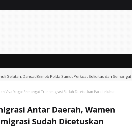
anuli Selatan, Dansat Brimob Polda Sumut Perkuat Soliditas dan Semanga
n Viva Yoga: Semangat Transmigrasi Sudah Dicetuskan Para Leluhur
igrasi Antar Daerah, Wamen
smigrasi Sudah Dicetuskan