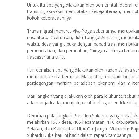
Untuk itu apa yang dilakukan oleh pemerintah daerah di 
transmigrasi yakni menciptakan kesejahteraan, mencip
kokoh keberadaannya.
Transmigrasi menurut Viva Yoga sebenarnya merupakan 
nusantara. Diceritakan, dulu Tunggul Ametung mendir
waktu, desa yang dibuka dengan babad alas, membuka 
pemerintahan, dan peradaban, “hingga akhirnya terkenal
Pascasarjana UI itu.
Pun demikian apa yang dilakukan oleh Raden Wijaya ya
menjadi ibu kota Kerajaan Majapahit, “menjadi ibu kota
perdagangan, maritim, peradaban, ekonomi, dan militer
Dari langkah yang dilakukan oleh para leluhur terseb
ada menjadi ada, menjadi pusat berbagai sendi kehidu
Demikian pula langkah Presiden Sukarno yang melakukan
melahirkan 1567 desa, 466 kecamatan, 116 kabupaten, da
Selatan, dan Kalimantan Utara”, ujarnya. “Gubernur Pa
Suhardi Duka hari ini hadir dalam rapat”, tambahnya.