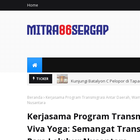
Home
Kunjungi Batalyon C Pelopor di Tap
TICKER
Beranda
Kerjasama Program Transmigrasi Antar Daerah, Wame
Nusantara
Kerjasama Program Transm
Viva Yoga: Semangat Tran