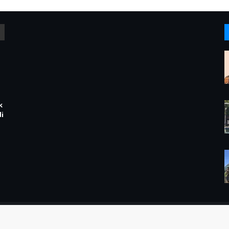
k
i
ESIA