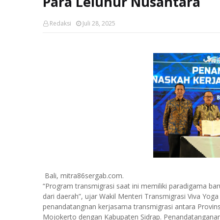
Para Leluhur Nusantara
Redaksi
Juli 28, 2025
Bali, mitra86sergab.com.
“Program transmigrasi saat ini memiliki paradigama baru
dari daerah”, ujar Wakil Menteri Transmigrasi Viva Yo
penandatangnan kerjasama transmigrasi antara Provins
Mojokerto dengan Kabupaten Sidrap. Penandatanganan d