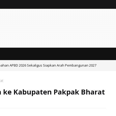
ahan APBD 2026 Sekaligus Siapkan Arah Pembangunan 2027
 Bupati Fandi Akhmad Yani Dorong Pers Untuk Hadir dan Berdampak.
at
 ke Kabupaten Pakpak Bharat