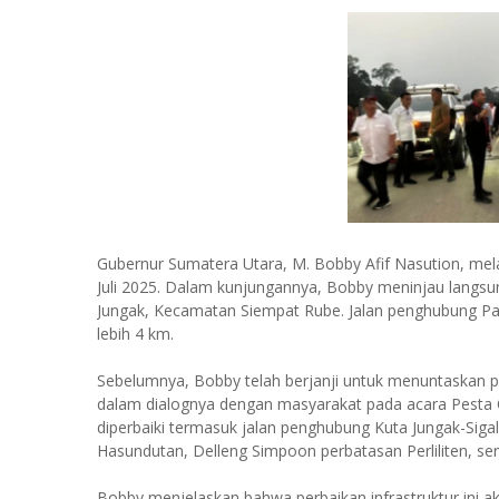
Gubernur Sumatera Utara, M. Bobby Afif Nasution, me
Juli 2025. Dalam kunjungannya, Bobby meninjau langsung
Jungak, Kecamatan Siempat Rube. Jalan penghubung Pak
lebih 4 km.
Sebelumnya, Bobby telah berjanji untuk menuntaskan p
dalam dialognya dengan masyarakat pada acara Pesta Oa
diperbaiki termasuk jalan penghubung Kuta Jungak-Sig
Hasundutan, Delleng Simpoon perbatasan Perliliten, sert
Bobby menjelaskan bahwa perbaikan infrastruktur ini a