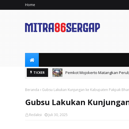
Home
Pemkot Mojokerto Matangkan Perub
TICKER
Hadiri Giri Pancasuar Awards 2026,
Beranda
Gubsu Lakukan Kunjungan ke Kabupaten Pakpak Bhar
Gubsu Lakukan Kunjungan
Redaksi
Juli 30, 2025