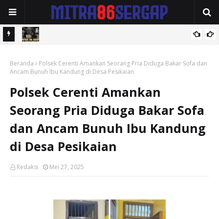
dan
KEMATIAN WIDI NUR CAHYONO MEMICU GELOMBANG TUNTUTAN
amaian
Beranda
PUBLIK: MUTASI DIANGGAP TAK MENJAWAB PERTANYAAN HUKUM,
Polsek Cerenti Amankan Seorang Pria Diduga Bakar Sofa dan
Ancam Bunuh Ibu Kandung di Desa Pesikaian
DESAKAN PROSES PIDANA MENGUAT.
Polsek Cerenti Amankan
Seorang Pria Diduga Bakar Sofa
dan Ancam Bunuh Ibu Kandung
di Desa Pesikaian
Redaksi
Mei 27, 2025