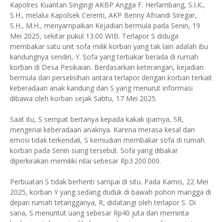
Kapolres Kuantan Singingi AKBP Angga F. Herlambang, S.I.K.,
S.H., melalui Kapolsek Cerenti, AKP Benny Afriandi Siregar,
S.H., M.H., menyampaikan Kejadian bermula pada Senin, 19
Mei 2025, sekitar pukul 13.00 WIB. Terlapor S diduga
membakar satu unit sofa milik korban yang tak lain adalah ibu
kandungnya sendiri, Y. Sofa yang terbakar berada di rumah
korban di Desa Pesikaian. Berdasarkan keterangan, kejadian
bermula dari perselisihan antara terlapor dengan korban terkait
keberadaan anak kandung dari S yang menurut informasi
dibawa oleh korban sejak Sabtu, 17 Mei 2025.
Saat itu, S sempat bertanya kepada kakak iparnya, SR,
mengenai keberadaan anaknya. Karena merasa kesal dan
emosi tidak terkendali, S kemudian membakar sofa di rumah
korban pada Senin siang tersebut. Sofa yang dibakar
diperkirakan memiliki nilai sebesar Rp3.200.000.
Perbuatan S tidak berhenti sampai di situ. Pada Kamis, 22 Mei
2025, korban Y yang sedang duduk di bawah pohon mangga di
depan rumah tetangganya, R, didatangi oleh terlapor S. Di
sana, S menuntut uang sebesar Rp40 juta dan meminta