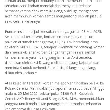
korban untuk menjual kebunnya demi memenuhi permintaan
tersebut. Saat korban menolak dan menyuruh terlapor
bersabar karena tidak memiliki uang, S diduga mengancam
akan membunuh korban sambil mengantongi sebilah pisau di
saku celana kanannya.
Puncak insiden terjadi keesokan harinya, Jumat, 23 Mei 2025.
Sekitar pukul 09.00 WIB, korban Y menumpang mencuci
pakaian di rumah tetangganya, D (36). Tak berselang lama,
sekitar pukul 09.30 WIB, terlapor S kembali mendatangi korban
dan mencekik leher korban dengan tangan kirinya sambil
kembali menanyakan uang yang ia minta. Aksi tersebut
dihentikan oleh saksi D yang melihat langsung kejadian dan
meminta S untuk berhenti. Setelah itu, S langsung pulang,
diikuti oleh korban Y.
Atas kejadian tersebut, korban melaporkan tindakan pelaku ke
Polsek Cerenti. Menindaklanjuti laporan tersebut, pada Minggu
malam, 25 Mei 2025, sekitar pukul 21.00 WIB, Kapolsek
Cerenti AKP Benny Afriandi Siregar, S.H., M.H., memerintahkan
anggota untuk melakukan penangkapan terhadap terlapor di
kediamannya di Desa Pesikaian.