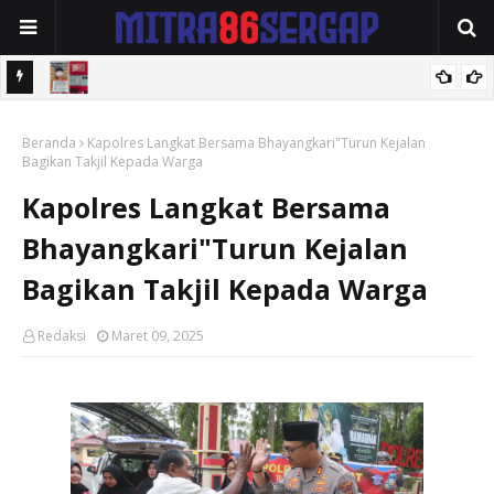
elayu
Polres Tebingtinggi Amankan Pengedar Sabu di Jalan Soekarno-
Beranda
Hatta
Kapolres Langkat Bersama Bhayangkari"Turun Kejalan
Bagikan Takjil Kepada Warga
Kapolres Langkat Bersama
Bhayangkari"Turun Kejalan
Bagikan Takjil Kepada Warga
Redaksi
Maret 09, 2025