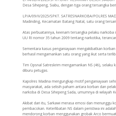
Desa Sihepeng, Siabu, dengan tiga orang tersangka beri
LP/A/09/II/2025/SPKT. SATRESNARKOBA/POLRES MADI
Madinding, Kecamatan Batang Natal, satu orang tersang
Atas perbuatannya, keenam tersangka pelaku narkoba ini
UU RI nomor 35 tahun 2009 tentang narkotika, terancam
Sementara kasus penganiayaan mengakibatkan korban kri
berhasil mengamankan satu orang yang ikut serta terl
Tim Opsnal Satreskrim mengamankan NS (46), selaku ka
diburu petugas.
Kapolres Madina mengungkap motif penganiayaan sehi
masyarakat, ada selisih paham antara korban dan pelak
narkoba di Desa Sihepeng Sada, umumnya di wilayah K
Akibat dari itu, Sarkawi merasa emosi dan menunggu ko
pembacokan. Keterlibatan NS dalam peristiwa ini adal
mendorong korban menggunakan grobak Arco bermuata