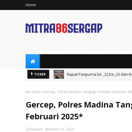
Home
Rapat Paripurna ke _22,Ke_23 dan K
Rapat Paripurna DPRD ke-21 Masa Si
TICKER
Beranda
Gercep, Polres Madina Tangkap 6 Pelaku Narkoba Se
Gercep, Polres Madina Ta
Februari 2025*
Redaksi
Maret 01, 2025