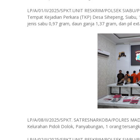
LP/A/01/II/2025/SPKT.UNIT RESKRIM/POLSEK SIABU/
Tempat Kejadian Perkara (TKP) Desa Sihepeng, Siabu, 1
jenis sabu 0,97 gram, daun ganja 1,37 gram, dan pil exta
LP/A/08/II/2025/SPKT. SATRESNARKOBA/POLRES MADI
Kelurahan Pidoli Dolok, Panyabungan, 1 orang tersangka
LP/A/02/II/2025/SPKT.UNIT RESKRIM/POLSEK SIABU/