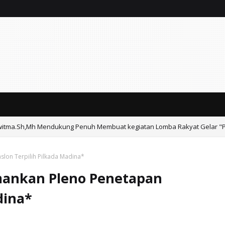
Sawitma.Sh,Mh Mendukung Penuh Membuat kegiatan Lomba Rakyat Gelar "
lon Terpilih Pilkada Madina*
mankan Pleno Penetapan
dina*