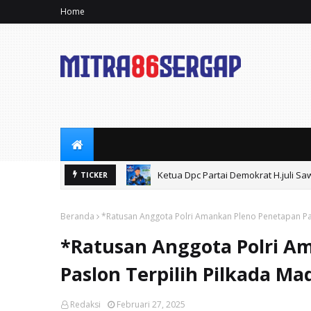
Home
Ketua Dpc Partai Demokrat H.juli 
TICKER
Beranda
*Ratusan Anggota Polri Amankan Pleno Penetapan Pas
*Ratusan Anggota Polri A
Paslon Terpilih Pilkada Ma
Redaksi
Februari 27, 2025