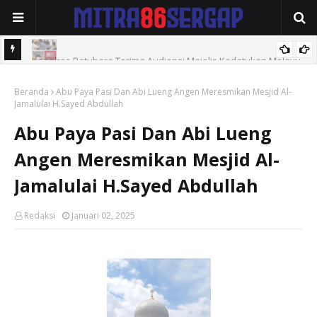
Kapolres Batubara Terima Audiensi Majelis Kedatukan Melayu
Polres Tebingtinggi Amankan Pengedar Sabu di Jalan Soekarno-
Beranda
Abu Paya Pasi Dan Abi Lueng Angen Meresmikan Mesjid Al-
Hatta
Jamalulai H.Sayed Abdullah
Abu Paya Pasi Dan Abi Lueng
Angen Meresmikan Mesjid Al-
Jamalulai H.Sayed Abdullah
Redaksi
Januari 02, 2025