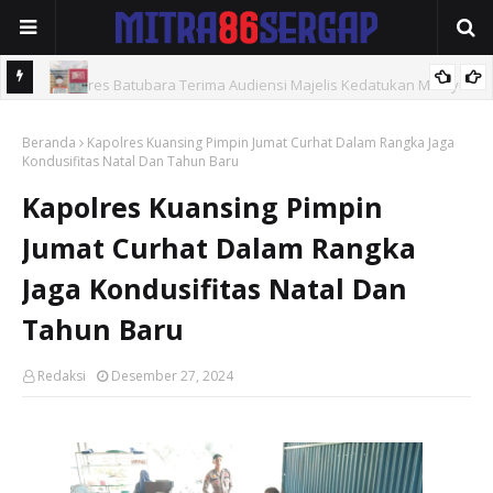
Kapolres Batubara Terima Audiensi Majelis Kedatukan Melayu
Polres Tebingtinggi Amankan Pengedar Sabu di Jalan Soekarno-
Beranda
Kapolres Kuansing Pimpin Jumat Curhat Dalam Rangka Jaga
Hatta
Kondusifitas Natal Dan Tahun Baru
Kapolres Kuansing Pimpin
Jumat Curhat Dalam Rangka
Jaga Kondusifitas Natal Dan
Tahun Baru
Redaksi
Desember 27, 2024