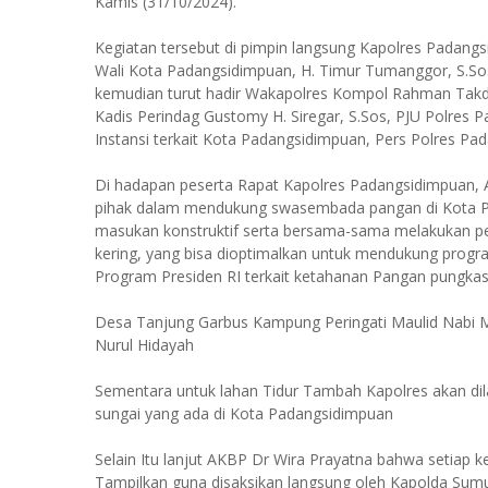
Kamis (31/10/2024).
Kegiatan tersebut di pimpin langsung Kapolres Padangs
Wali Kota Padangsidimpuan, H. Timur Tumanggor, S.Sos.
kemudian turut hadir Wakapolres Kompol Rahman Takdi
Kadis Perindag Gustomy H. Siregar, S.Sos, PJU Polres
Instansi terkait Kota Padangsidimpuan, Pers Polres P
Di hadapan peserta Rapat Kapolres Padangsidimpuan,
pihak dalam mendukung swasembada pangan di Kota Pa
masukan konstruktif serta bersama-sama melakukan pen
kering, yang bisa dioptimalkan untuk mendukung progr
Program Presiden RI terkait ketahanan Pangan pungka
Desa Tanjung Garbus Kampung Peringati Maulid Nabi
Nurul Hidayah
Sementara untuk lahan Tidur Tambah Kapolres akan dil
sungai yang ada di Kota Padangsidimpuan
Selain Itu lanjut AKBP Dr Wira Prayatna bahwa setiap 
Tampilkan guna disaksikan langsung oleh Kapolda Sumu