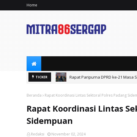
Home
Rapat Paripurna DPRD ke-21 Masa Si
TICKER
Beranda
Rapat Koordinasi Lintas Sektoral Polres Padang Sid
Rapat Koordinasi Lintas Se
Sidempuan
Redaksi
November 02, 2024