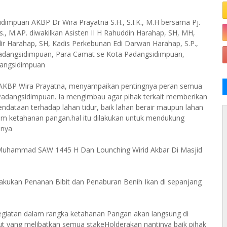
idimpuan AKBP Dr Wira Prayatna S.H., S.I.K., M.H bersama Pj.
, M.AP. diwakilkan Asisten II H Rahuddin Harahap, SH, MH,
r Harahap, SH, Kadis Perkebunan Edi Darwan Harahap, S.P.,
 Padangsidimpuan, Para Camat se Kota Padangsidimpuan,
adangsidimpuan
 AKBP Wira Prayatna, menyampaikan pentingnya peran semua
dangsidimpuan. Ia mengimbau agar pihak terkait memberikan
dataan terhadap lahan tidur, baik lahan berair maupun lahan
am ketahanan pangan.hal itu dilakukan untuk mendukung
snya
 Muhammad SAW 1445 H Dan Lounching Wirid Akbar Di Masjid
akukan Penanan Bibit dan Penaburan Benih Ikan di sepanjang
kegiatan dalam rangka ketahanan Pangan akan langsung di
t yang melibatkan semua stakeHolderakan nantinya baik pihak