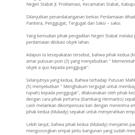
Negeri Stabat Jl. Proklamasi, Kecamatan Stabat, Kabupa
Dilanjutkan penandatanganan berkas Perdamaian dihad
Panitera, Penggugat, Tergugat dan Saksi – saksi.
Yang kemudian pihak pengadilan Negeri Stabat melalu
perdamaian dilokasi objek lahan.
Adapun isi kesepakatan tersebut, bahwa pihak kedua (
amar putusan poin (3) yang menyebutkan " Memerinta
objek a quo kepada penggugat".
Selanjutnya yang kedua, Bahwa terhadap Putusan Ma
(5) menyebutkan " Menghukum tergugat untuk membayar 
rupiah) kepada penggugat", dilaksanakan oleh pihak 
dengan cara pihak pertama (Bambang Hermanto) sepakat
cash melainkan dikompensasi kan dengan menerima empa
pihak kedua (Muliady) sepakat untuk menyerahkan emp
Lebih lanjut, bahwa pihak kedua (Muliady) menjamin p
mengosongkan empat pintu bangunan yang sudah menja