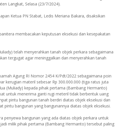
ten Langkat, Selasa (23/7/2024).
apan Ketua PN Stabat, Ledis Meriana Bakara, disaksikan
i panitera membacakan keputusan eksekusi dan kesepakatan
Muliady) telah menyerahkan tanah objek perkara sebagaimana
hkan tergugat agar meninggalkan dan menyerahkan tanah
hkamah Agung RI Nomor 2454 K/Pdt/2022 sebagaimana poin
kerugian materil sebesar Rp 300.000.000 (tiga ratus juta
kedua (Muliady) kepada pihak pertama (Bambang Hermanto)
 untuk menerima ganti rugi meteril tidak berbentuk uang
t pintu bangunan tanah berdiri diatas objek eksekusi dan
at pintu bangunan yang bangunannya diatas objek eksekusi.
ara penyewa bangunan yang ada diatas objek perkara untuk
di milik pihak pertama (Bambang Hermanto) tersebut paling