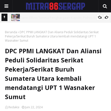
ngo
Cerint Iralloza Tasya Bantu Korban Banjir Padang, Salurkan
Beranda
Logistik dan Soroti Solusi Jangka Panjang
DPC PPMI LANGKAT Dan Aliansi Peduli Solidaritas Serikat
K
Pekerja/Serikat Buruh Sumatera Utara kembali mendatangi UPT 1
Wasnaker Sumut
DPC PPMI LANGKAT Dan Aliansi
Peduli Solidaritas Serikat
Pekerja/Serikat Buruh
Sumatera Utara kembali
mendatangi UPT 1 Wasnaker
Sumut
Redaksi
Juni 22, 2024