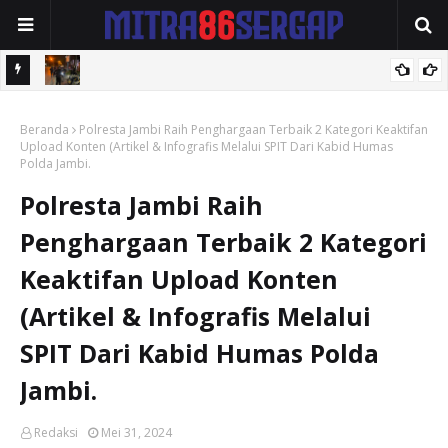
ya, 23
Setiap Malam Hadir di Tengah Masyarakat, Brimob Sumut
Beranda
Intensifkan Patroli KRYD di Kota Medan
Polresta Jambi Raih Penghargaan Terbaik 2 Kategori Keaktifan
Upload Konten (Artikel & Infografis Melalui SPIT Dari Kabid Humas
Polda Jambi.
Polresta Jambi Raih
Penghargaan Terbaik 2 Kategori
Keaktifan Upload Konten
(Artikel & Infografis Melalui
SPIT Dari Kabid Humas Polda
Jambi.
Redaksi
Mei 31, 2024