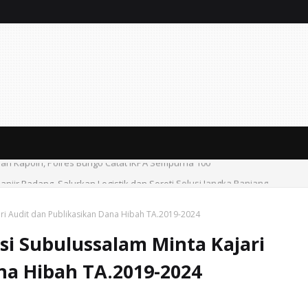
an Kapolri, Polres Bungo Catat IKPA Sempurna 100
anjir Padang, Salurkan Logistik dan Soroti Solusi Jangka Panjang
ri Audit dan Publikasikan Dana Hibah TA.2019-2024
i Subulussalam Minta Kajari
na Hibah TA.2019-2024