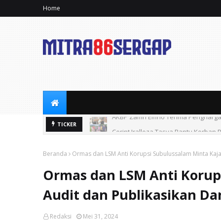
Home
AKBP Zamri Elfino Terima Pengharga
Cerint Iralloza Tasya Bantu Korban B
TICKER
Beranda
Ormas dan LSM Anti Korupsi Subulussalam Minta Kaja
Ormas dan LSM Anti Korups
Audit dan Publikasikan Da
Redaksi
Mei 31, 2024