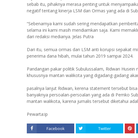
sebab itu, pihaknya merasa penting untuk menyampaikan h
negatif tentang kinerja LSM dan Ormas yang ada di Su
“Sebenarnya kami sudah sering mendapatkan pemberita
selama ini kami masih mendiamkan saja. Kami memaklu
dari redaksi medianya. Jelas Putra
Dari itu, semua ormas dan LSM anti korupsi sepakat mi
penerima dana hibah, mulai tahun 2019 sampai 2024.
Pandangan pakar politik Subulussalam, Ridwan Husein 
khususnya mantan walikota yang digadang-gadang akan
pasalnya lanjut Ridwan, kerena statement tersebut b
banyaknya persoalan-persoalan yang ada di Pemko Sub
mantan walikota, karena jurnalis tersebut diketahui ad
Pewarta:ip
Facebook
Twitter