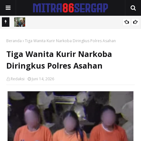
TUTAN
Wali Kota Ning Ita Tegaskan Kebersihan Rumah dan Lingkungan
HUKUM,
Beranda
Jadi Fondasi Kota Mojokerto Sehat.
Tiga Wanita Kurir Narkoba Diringkus Polres Asahan
Tiga Wanita Kurir Narkoba
Diringkus Polres Asahan
Redaksi
Juni 14, 2026