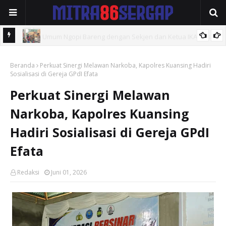
 Unsam
Polsek Jajaran Polres Kuansing Perketat Pengamanan SPBU,
Beranda
Antisipasi Antrean dan Penyelewengan BBM Bersubsidi
Perkuat Sinergi Melawan Narkoba, Kapolres Kuansing Hadiri
Sosialisasi di Gereja GPdI Efata
Perkuat Sinergi Melawan
Narkoba, Kapolres Kuansing
Hadiri Sosialisasi di Gereja GPdI
Efata
Redaksi
Juni 01, 2026