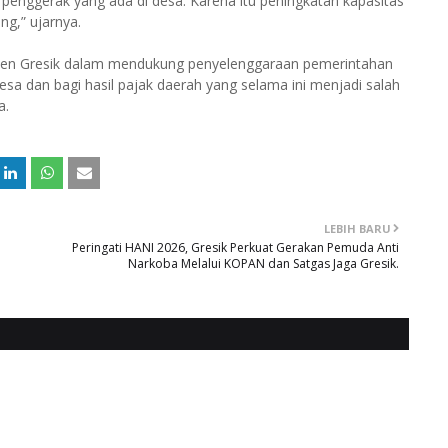
a penggerak yang ada di desa. Karena itu peningkatan kapasitas
g,” ujarnya.
en Gresik dalam mendukung penyelenggaraan pemerintahan
sa dan bagi hasil pajak daerah yang selama ini menjadi salah
a.
LEBIH BARU
Peringati HANI 2026, Gresik Perkuat Gerakan Pemuda Anti
Narkoba Melalui KOPAN dan Satgas Jaga Gresik.