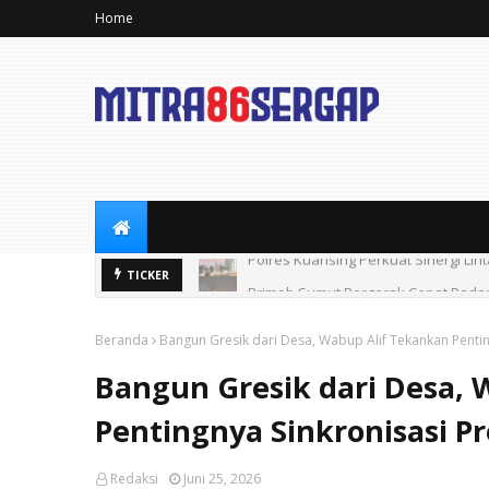
Home
Brimob Sumut Bergerak Cepat Padam
TICKER
Beranda
Bangun Gresik dari Desa, Wabup Alif Tekankan Penti
Bangun Gresik dari Desa, 
Pentingnya Sinkronisasi P
Redaksi
Juni 25, 2026