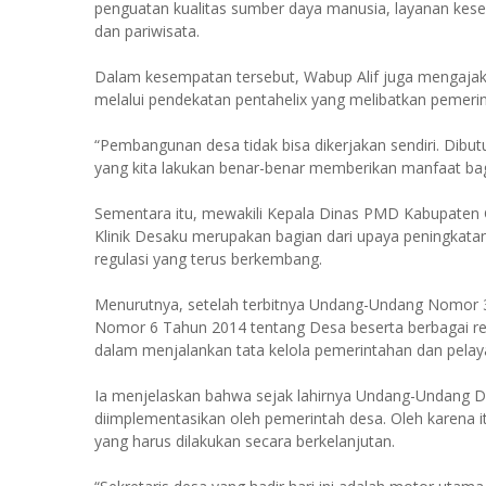
penguatan kualitas sumber daya manusia, layanan kese
dan pariwisata.
Dalam kesempatan tersebut, Wabup Alif juga mengaja
melalui pendekatan pentahelix yang melibatkan pemerin
“Pembangunan desa tidak bisa dikerjakan sendiri. Dibu
yang kita lakukan benar-benar memberikan manfaat bag
Sementara itu, mewakili Kepala Dinas PMD Kabupaten
Klinik Desaku merupakan bagian dari upaya peningkata
regulasi yang terus berkembang.
Menurutnya, setelah terbitnya Undang-Undang Nomor
Nomor 6 Tahun 2014 tentang Desa beserta berbagai reg
dalam menjalankan tata kelola pemerintahan dan pela
Ia menjelaskan bahwa sejak lahirnya Undang-Undang De
diimplementasikan oleh pemerintah desa. Oleh karena i
yang harus dilakukan secara berkelanjutan.