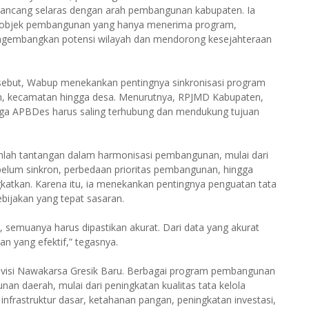
irancang selaras dengan arah pembangunan kabupaten. Ia
ai objek pembangunan yang hanya menerima program,
ngembangkan potensi wilayah dan mendorong kesejahteraan
sebut, Wabup menekankan pentingnya sinkronisasi program
n, kecamatan hingga desa. Menurutnya, RPJMD Kabupaten,
ga APBDes harus saling terhubung dan mendukung tujuan
lah tantangan dalam harmonisasi pembangunan, mulai dari
belum sinkron, perbedaan prioritas pembangunan, hingga
gkatkan. Karena itu, ia menekankan pentingnya penguatan tata
ebijakan yang tepat sasaran.
a, semuanya harus dipastikan akurat. Dari data yang akurat
n yang efektif,” tegasnya.
 visi Nawakarsa Gresik Baru. Berbagai program pembangunan
daerah, mulai dari peningkatan kualitas tata kelola
frastruktur dasar, ketahanan pangan, peningkatan investasi,