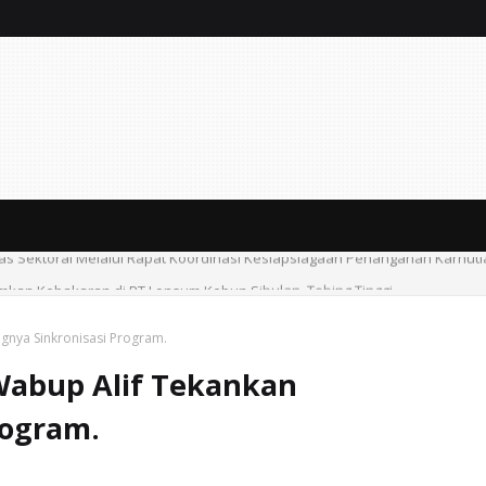
kan Kebakaran di PT Lonsum Kebun Sibulan, Tebing Tinggi
ngnya Sinkronisasi Program.
Wabup Alif Tekankan
rogram.