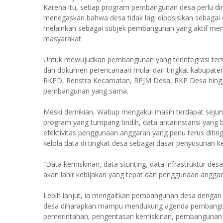
Karena itu, setiap program pembangunan desa perlu d
menegaskan bahwa desa tidak lagi diposisikan sebag
melainkan sebagai subjek pembangunan yang aktif me
masyarakat.
Untuk mewujudkan pembangunan yang terintegrasi ter
dan dokumen perencanaan mulai dari tingkat kabupate
RKPD, Renstra Kecamatan, RPJM Desa, RKP Desa hing
pembangunan yang sama.
Meski demikian, Wabup mengakui masih terdapat sejum
program yang tumpang tindih, data antarinstansi yang 
efektivitas penggunaan anggaran yang perlu terus ditin
kelola data di tingkat desa sebagai dasar penyusunan k
“Data kemiskinan, data stunting, data infrastruktur des
akan lahir kebijakan yang tepat dan penggunaan anggara
Lebih lanjut, ia mengaitkan pembangunan desa dengan
desa diharapkan mampu mendukung agenda pembangunan 
pemerintahan, pengentasan kemiskinan, pembangunan in