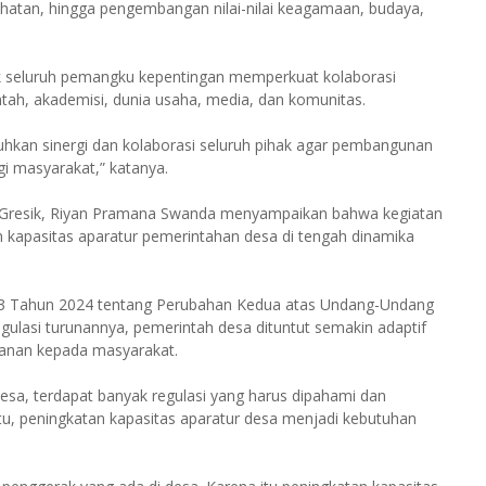
hatan, hingga pengembangan nilai-nilai keagamaan, budaya,
k seluruh pemangku kepentingan memperkuat kolaborasi
tah, akademisi, dunia usaha, media, dan komunitas.
tuhkan sinergi dan kolaborasi seluruh pihak agar pembangunan
i masyarakat,” katanya.
 Gresik, Riyan Pramana Swanda menyampaikan bahwa kegiatan
n kapasitas aparatur pemerintahan desa di tengah dinamika
 3 Tahun 2024 tentang Perubahan Kedua atas Undang-Undang
ulasi turunannya, pemerintah desa dituntut semakin adaptif
yanan kepada masyarakat.
sa, terdapat banyak regulasi yang harus dipahami dan
tu, peningkatan kapasitas aparatur desa menjadi kebutuhan