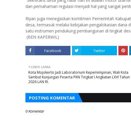
“Sekretaris desa yang hadir hari ini adalah motor utam
dan pemahaman regulasi menjadi hal yang sangat pentin
Riyan juga menegaskan komitmen Pemerintah Kabupat
desa, termasuk melalui kebijakan pengalokasian dana de
satu instrumen pendukung pembangunan di tingkat des
(BEN KAPERWIL)
Facebook
Twitter
LEBIH LAMA
Kota Mojokerto Jadi Laboratorium Kepemimpinan, Wali Kota
Sambut Kunjungan Peserta PKN Tingkat I Angkatan LXVI Tahun
2026 LAN RI.
POSTING KOMENTAR
0 Komentar