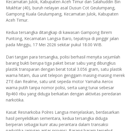
Kecamatan Julok, Kabupaten Aceh Timur dan Salahuddin Bin
Mukhtar (40), buruh nelayan asal Dusun Cot Geulumpang,
Gampong Kuala Geulumpang, Kecamatan Julok, Kabupaten
Aceh Timur.
Kedua tersangka ditangkap di kawasan Gampong Birem
Puntong, Kecamatan Langsa Baro, tepatnya di pinggir jalan
pada Minggu, 17 Mei 2026 sekitar pukul 18.00 WIB.
Dari tangan para tersangka, polisi berhasil menyita sejumlah
barang bukti berupa tiga paket besar sabu yang dibungkus
plastik transparan dengan berat total 3.056 gram, satu plastik
warna hitam, dua unit telepon genggam masing-masing merek
ZTE dan Realme, satu unit sepeda motor Yamaha Aerox
warna putih tanpa nomor polisi, serta uang tunai sebesar
Rp460 ribu yang diduga berkaitan dengan aktivitas peredaran
narkotika.
Kasat Resnarkoba Polres Langsa menjelaskan, berdasarkan
hasil penyelidikan sementara, kedua tersangka diduga
berperan sebagai kurir atau perantara dalam transaksi
narkotika jaringan antar provinsi. Barang haram tersebut