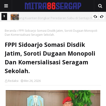
ya, 23
Setiap Malam Hadir di Tengah Masyarakat, Brimob Sumut
Beranda
Intensifkan Patroli KRYD di Kota Medan
FPPI Sidoarjo Somasi Disdik Jatim, Soroti Dugaan Monopoli
Dan Komersialisasi Seragam Sekolah.
FPPI Sidoarjo Somasi Disdik
Jatim, Soroti Dugaan Monopoli
Dan Komersialisasi Seragam
Sekolah.
Redaksi
Mei 26, 2026