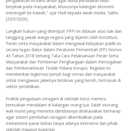
pengawasan ini kami ambil agar dunia pendidikan lebih
berpihak pada masyarakat, khususnya kalangan ekonomi
menengah ke bawah," ujar Hadi kepada awak media, Sabtu
(23/5/2026).
Langkah hukum yang ditempuh FPPI ini didasari atas hak dan
tanggung jawab warga negara yang dijamin oleh konstitusi.
Peran serta masyarakat dalam mengawal kebijakan publik ini
secara tegas diatur dalam Peraturan Pemerintah (PP) Nomor
43 Tahun 2018 tentang Tata Cara Pelaksanaan Peran Serta
Masyarakat dan Pemberian Penghargaan dalam Pencegahan
dan Pemberantasan Tindak Pidana Korupsi. Regulasi ini
memberikan legitimasi penuh bagi ormas dan masyarakat
untuk mengawasi jalannya birokrasi yang bersih, termasuk di
sektor pendidikan.
Praktik pengadaan seragam di sekolah terus memicu
keresahan mendalam di kalangan orang tua. Salah seorang
wali murid yang meminta identitasnya dirahasiakan berharap
agar sistem pembelian seragam dikembalikan pada
mekanisme pasar bebas tanpa adanya intervensi dari pihak
sekolah maupun koperasi.