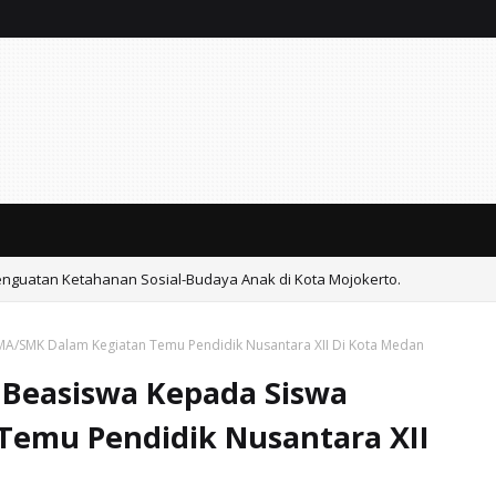
enguatan Ketahanan Sosial-Budaya Anak di Kota Mojokerto.
e-24 Masa Sidang II Tahun 2026 DPRD Demak Tuntaskan Tiga Agenda Strat
SMA/SMK Dalam Kegiatan Temu Pendidik Nusantara XII Di Kota Medan
n Beasiswa Kepada Siswa
emu Pendidik Nusantara XII