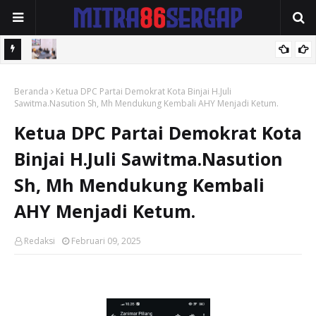
Kapolres Batubara Terima Audiensi Majelis Kedatukan Melayu
Polres Tebingtinggi Amankan Pengedar Sabu di Jalan Soekarno-
Beranda
Ketua DPC Partai Demokrat Kota Binjai H.Juli
Hatta
Sawitma.Nasution Sh, Mh Mendukung Kembali AHY Menjadi Ketum.
Ketua DPC Partai Demokrat Kota
Binjai H.Juli Sawitma.Nasution
Sh, Mh Mendukung Kembali
AHY Menjadi Ketum.
Redaksi
Februari 09, 2025