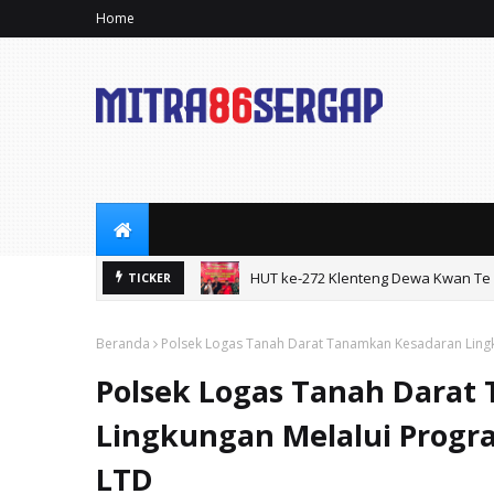
Home
HUT ke-272 Klenteng Dewa Kwan Te 
TICKER
Beranda
Polsek Logas Tanah Darat Tanamkan Kesadaran Lingk
Polsek Logas Tanah Darat
Lingkungan Melalui Progra
LTD