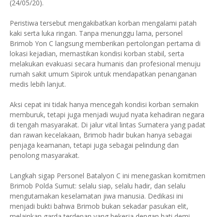
(24/05/20).
Peristiwa tersebut mengakibatkan korban mengalami patah
kaki serta luka ringan. Tanpa menunggu lama, personel
Brimob Yon C langsung memberikan pertolongan pertama di
lokasi kejadian, memastikan kondisi korban stabil, serta
melakukan evakuasi secara humanis dan profesional menuju
rumah sakit umum Sipirok untuk mendapatkan penanganan
medis lebih lanjut.
Aksi cepat ini tidak hanya mencegah kondisi korban semakin
memburuk, tetapi juga menjadi wujud nyata kehadiran negara
di tengah masyarakat. Di jalur vital lintas Sumatera yang padat
dan rawan kecelakaan, Brimob hadir bukan hanya sebagai
penjaga keamanan, tetapi juga sebagai pelindung dan
penolong masyarakat.
Langkah sigap Personel Batalyon C ini menegaskan komitmen
Brimob Polda Sumut: selalu siap, selalu hadir, dan selalu
mengutamakan keselamatan jiwa manusia. Dedikasi ini
menjadi bukti bahwa Brimob bukan sekadar pasukan elit,
melainkan garda terdepan yang bekerja dengan hati demi