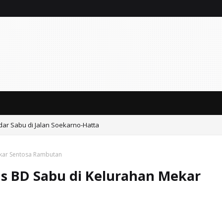
ar Sabu di Jalan Soekarno-Hatta
ekar Sentosa Rambutan
us BD Sabu di Kelurahan Mekar