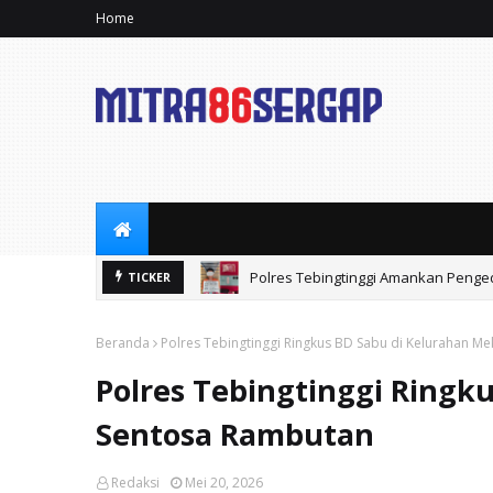
Home
Polres Tebingtinggi Amankan Penged
TICKER
Beranda
Polres Tebingtinggi Ringkus BD Sabu di Kelurahan M
Polres Tebingtinggi Ringk
Sentosa Rambutan
Redaksi
Mei 20, 2026