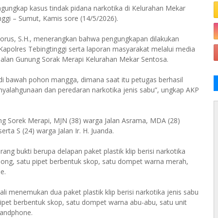
ngungkap kasus tindak pidana narkotika di Kelurahan Mekar
gi – Sumut, Kamis sore (14/5/2026).
itorus, S.H., menerangkan bahwa pengungkapan dilakukan
Kapolres Tebingtinggi serta laporan masyarakat melalui media
di Jalan Gunung Sorak Merapi Kelurahan Mekar Sentosa.
di bawah pohon mangga, dimana saat itu petugas berhasil
yalahgunaan dan peredaran narkotika jenis sabu”, ungkap AKP
nung Sorek Merapi, MJN (38) warga Jalan Asrama, MDA (28)
rta S (24) warga Jalan Ir. H. Juanda.
g bukti berupa delapan paket plastik klip berisi narkotika
kosong, satu pipet berbentuk skop, satu dompet warna merah,
e.
i menemukan dua paket plastik klip berisi narkotika jenis sabu
 pipet berbentuk skop, satu dompet warna abu-abu, satu unit
 handphone.