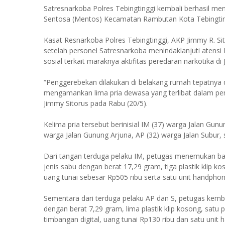
Satresnarkoba Polres Tebingtinggi kembali berhasil me
Sentosa (Mentos) Kecamatan Rambutan Kota Tebingting
Kasat Resnarkoba Polres Tebingtinggi, AKP Jimmy R. S
setelah personel Satresnarkoba menindaklanjuti atensi 
sosial terkait maraknya aktifitas peredaran narkotika 
“Penggerebekan dilakukan di belakang rumah tepatnya 
mengamankan lima pria dewasa yang terlibat dalam pen
Jimmy Sitorus pada Rabu (20/5).
Kelima pria tersebut berinisial IM (37) warga Jalan Gu
warga Jalan Gunung Arjuna, AP (32) warga Jalan Subur, se
Dari tangan terduga pelaku IM, petugas menemukan baran
jenis sabu dengan berat 17,29 gram, tiga plastik klip 
uang tunai sebesar Rp505 ribu serta satu unit handphon
Sementara dari terduga pelaku AP dan S, petugas kembal
dengan berat 7,29 gram, lima plastik klip kosong, satu
timbangan digital, uang tunai Rp130 ribu dan satu unit